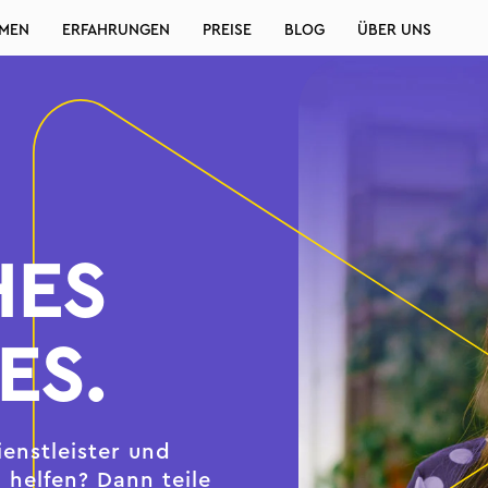
MEN
ERFAHRUNGEN
PREISE
BLOG
ÜBER UNS
HES
ES.
ienstleister und
helfen? Dann teile