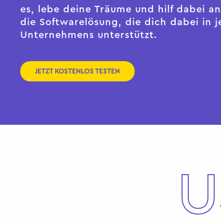
es, lebe deine Träume und hilf dabei 
die Softwarelösung, die dich dabei in 
Unternehmens unterstützt.
JETZT KOSTENLOS TESTEN
U