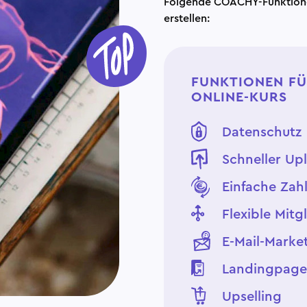
Folgende COACHY-Funktionen 
erstellen:
FUNKTIONEN FÜ
ONLINE-KURS
Datenschutz
Schneller Up
Einfache Zah
Flexible Mit
E-Mail-Marke
Landingpage-
Upselling