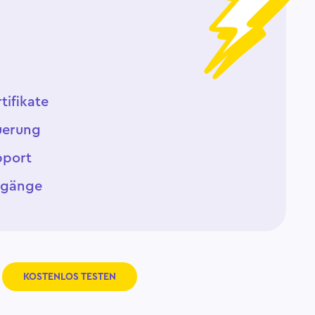
tifikate
euerung
pport
ugänge
KOSTENLOS TESTEN