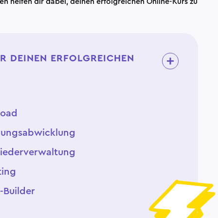
helfen dir dabei, deinen erfolgreichen Online-Kurs zu
R DEINEN ERFOLGREICHEN
load
lungsabwicklung
gliederverwaltung
ting
Builder