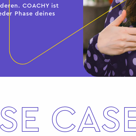
anderen. COACHY ist
jeder Phase deines
SE CAS